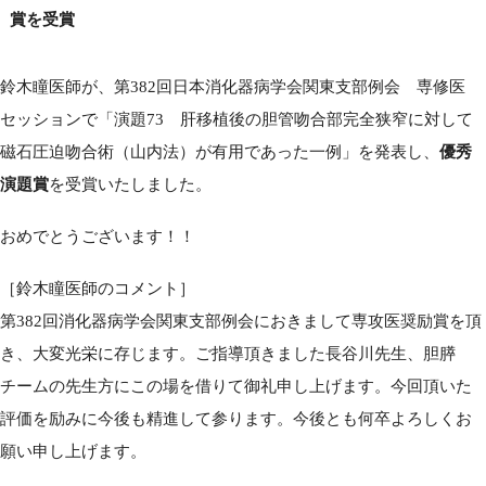
賞を受賞
鈴木瞳医師が、第382回日本消化器病学会関東支部例会 専修医
セッションで「演題73 肝移植後の胆管吻合部完全狭窄に対して
磁石圧迫吻合術（山内法）が有用であった一例」を発表し、
優秀
演題賞
を受賞いたしました。
おめでとうございます！！
［鈴木瞳医師のコメント］
第382回消化器病学会関東支部例会におきまして専攻医奨励賞を頂
き、大変光栄に存じます。ご指導頂きました長谷川先生、胆膵
チームの先生方にこの場を借りて御礼申し上げます。今回頂いた
評価を励みに今後も精進して参ります。今後とも何卒よろしくお
願い申し上げます。