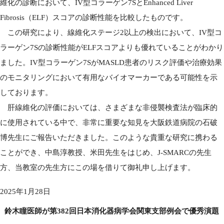
維化の診断において、IV型コラーゲン7SとEnhanced Liver
Fibrosis（ELF）スコアの診断性能を比較したものです。
この研究により、線維化ステージ2以上の検出において、IV型コ
ラーゲン7Sの診断性能がELFスコアよりも優れていることがわかり
ました。IV型コラーゲン7SがMASLD患者のリスク評価や治療効果
のモニタリングにおいて有用なバイオマーカーである可能性を示
しております。
肝線維化の評価においては、さまざまな非侵襲検査法が臨床的
に使用されている中で、非常に重要な知見を大阪鉄道病院の石破
博先生にご報告いただきました。このような貴重な研究に携わる
ことができ、中島淳教授、米田先生をはじめ、J-SMARCの先生
方、当教室の先生方にこの場を借りて御礼申し上げます。
2025年1月28日
鈴木瞳医師が第382回日本消化器病学会関東支部例会で優秀演題