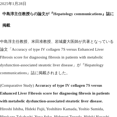
2025年1月28日
中島淳主任教授らの論文が『Hepatology communications』誌に
掲載
中島淳主任教授、米田准教授、岩城慶大医師が共著となっている
論文「Accuracy of type IV collagen 7S versus Enhanced Liver
Fibrosis score for diagnosing fibrosis in patients with metabolic
dysfunction-associated steatotic liver disease」が『Hepatology
communications』誌に掲載されました。
(Comparative Study)
Accuracy of type IV collagen 7S versus
Enhanced Liver Fibrosis score for diagnosing fibrosis in patients
with metabolic dysfunction-associated steatotic liver disease.
Hiroshi Ishiba, Hideki Fujii, Yoshihiro Kamada, Yoshio Sumida,
Hirokazu Takahashi, Yuya Seko, Hidenori Toyoda, Hideki Hayashi,