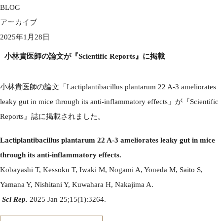
BLOG
一般社団法人横浜国際肝胆膵消化器病学機構
アーカイブ
Yokohama International Hepato-Biliary-Pancreatic-Gastroenterological Association
MENU
2025年1月28日
小林貴医師の論文が『Scientific Reports』に掲載
小林貴医師の論文「Lactiplantibacillus plantarum 22 A-3 ameliorates
leaky gut in mice through its anti-inflammatory effects」が『Scientific
Reports』誌に掲載されました。
Lactiplantibacillus plantarum 22 A-3 ameliorates leaky gut in mice
through its anti-inflammatory effects.
Kobayashi T, Kessoku T, Iwaki M, Nogami A, Yoneda M, Saito S,
Yamana Y, Nishitani Y, Kuwahara H, Nakajima A.
Sci Rep.
2025 Jan 25;15(1):3264.