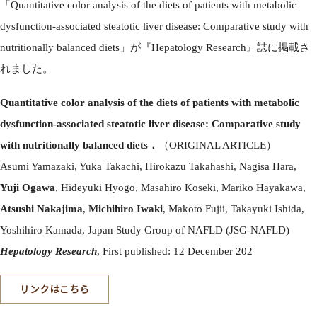
「Quantitative color analysis of the diets of patients with metabolic
dysfunction-associated steatotic liver disease: Comparative study with
nutritionally balanced diets」が『Hepatology Research』誌に掲載さ
れました。
Quantitative color analysis of the diets of patients with metabolic
dysfunction-associated steatotic liver disease: Comparative study
with nutritionally balanced diets．
（ORIGINAL ARTICLE）
Asumi Yamazaki, Yuka Takachi, Hirokazu Takahashi, Nagisa Hara,
Yuji Ogawa
, Hideyuki Hyogo, Masahiro Koseki, Mariko Hayakawa,
Atsushi Nakajima
,
Michihiro Iwaki
, Makoto Fujii, Takayuki Ishida,
Yoshihiro Kamada, Japan Study Group of NAFLD (JSG-NAFLD)
Hepatology Research
, First published: 12 December 202
リンクはこちら