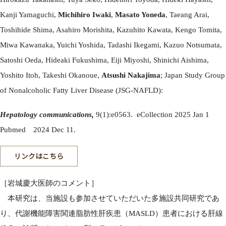
Kanji Yamaguchi,
Michihiro Iwaki
,
Masato Yoneda
, Taeang Arai,
Toshihide Shima, Asahiro Morishita, Kazuhito Kawata, Kengo Tomita,
Miwa Kawanaka, Yuichi Yoshida, Tadashi Ikegami, Kazuo Notsumata,
Satoshi Oeda, Hideaki Fukushima, Eiji Miyoshi, Shinichi Aishima,
Yoshito Itoh, Takeshi Okanoue,
Atsushi Nakajima
; Japan Study Group
of Nonalcoholic Fatty Liver Disease (JSG-NAFLD):
Hepatology communications,
9(1):e0563. eCollection 2025 Jan 1
Pubmed 2024 Dec 11.
リンクはこちら
［岩城慶大医師のコメント］
本研究は、当施設も参加させていただいた多施設共同研究であ
り、代謝機能障害関連脂肪性肝疾患（MASLD）患者における肝線