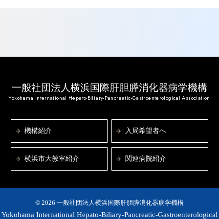
英文業績
学会発表・受賞・メディア
和文業績
学会発表・受賞・メディア
一般社団法人横浜国際肝胆膵消化器病学機構
Yokohama International Hepato-Biliary-Pancreatic-Gastroenterological Association
機構紹介
入局希望者へ
横浜市大教室紹介
関連病院紹介
©
2026 一般社団法人横浜国際肝胆膵消化器病学機構
Yokohama International Hepato-Biliary-Pancreatic-Gastroenterological