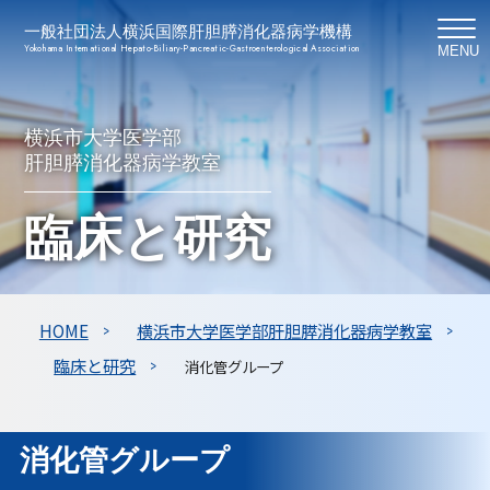
一般社団法人横浜国際肝胆膵消化器病学機構
Yokohama International Hepato-Biliary-Pancreatic-Gastroenterological Association
MENU
横浜市大学医学部
肝胆膵消化器病学教室
臨床と研究
HOME
横浜市大学医学部肝胆膵消化器病学教室
臨床と研究
消化管グループ
消化管グループ