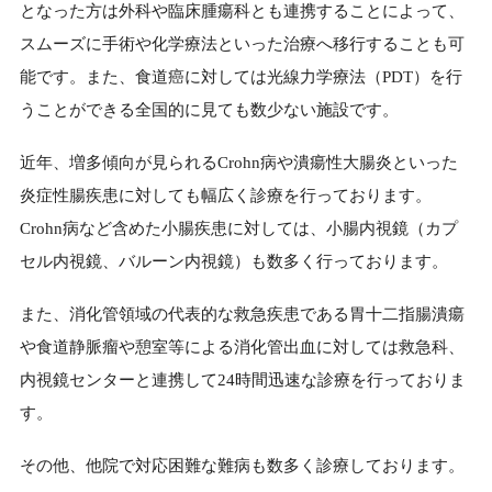
となった方は外科や臨床腫瘍科とも連携することによって、
スムーズに手術や化学療法といった治療へ移行することも可
能です。また、食道癌に対しては光線力学療法（PDT）を行
うことができる全国的に見ても数少ない施設です。
近年、増多傾向が見られるCrohn病や潰瘍性大腸炎といった
炎症性腸疾患に対しても幅広く診療を行っております。
Crohn病など含めた小腸疾患に対しては、小腸内視鏡（カプ
セル内視鏡、バルーン内視鏡）も数多く行っております。
また、消化管領域の代表的な救急疾患である胃十二指腸潰瘍
や食道静脈瘤や憩室等による消化管出血に対しては救急科、
内視鏡センターと連携して24時間迅速な診療を行っておりま
す。
その他、他院で対応困難な難病も数多く診療しております。