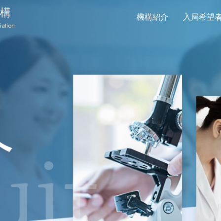
構
機構紹介
入局希望
iation
へ