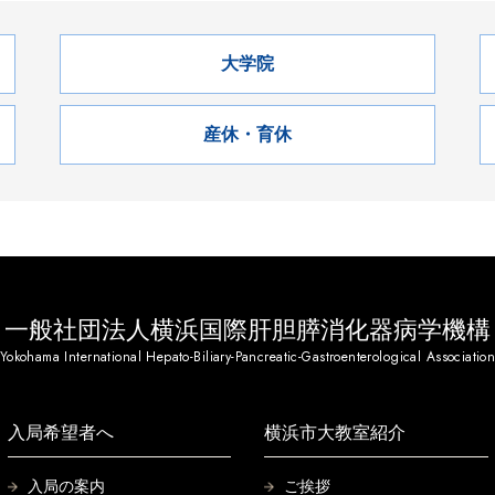
大学院
産休・育休
一般社団法人横浜国際肝胆膵消化器病学機構
Yokohama International Hepato-Biliary-Pancreatic-Gastroenterological Associatio
入局希望者へ
横浜市大教室紹介
入局の案内
ご挨拶