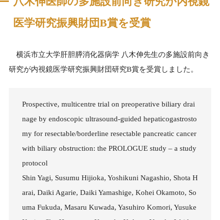
八木伸医師の多施設前向き研究が内視鏡
医学研究振興財団B賞を受賞
横浜市立大学肝胆膵消化器病学 八木伸先生の多施設前向き
研究が内視鏡医学研究振興財団研究B賞を受賞しました。
Prospective, multicentre trial on preoperative biliary drai
nage by endoscopic ultrasound-guided hepaticogastrosto
my for resectable/borderline resectable pancreatic cancer
with biliary obstruction: the PROLOGUE study – a study
protocol
Shin Yagi, Susumu Hijioka, Yoshikuni Nagashio, Shota H
arai, Daiki Agarie, Daiki Yamashige, Kohei Okamoto, So
uma Fukuda, Masaru Kuwada, Yasuhiro Komori, Yusuke