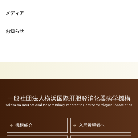
メディア
お知らせ
一般社団法人横浜国際肝胆膵消化器病学機構
Yokohama International Hepato-Biliary-Pancreatic-Gastroenterological Association
機構紹介
入局希望者へ