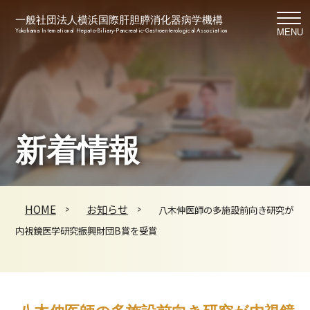
一般社団法人横浜国際肝胆膵消化器病学機構
Yokohama International Hepato-Biliary-Pancreatic-Gastroenterological Association
MENU
新着情報
HOME
お知らせ
八木伸医師の多施設前向き研究が
内視鏡医学研究振興財団B賞を受賞