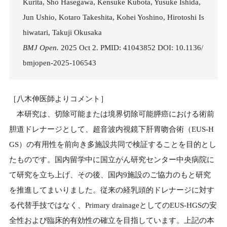
Kurita, Sho Hasegawa, Kensuke Kubota, Yusuke Ishida,
Jun Ushio, Kotaro Takeshita, Kohei Yoshino, Hirotoshi Is
hiwatari, Takuji Okusaka
BMJ Open.
2025 Oct 2. PMID: 41043852 DOI: 10.1136/
bmjopen-2025-106543
［八木伸医師よりコメント］
本研究は、切除可能または境界切除可能膵癌における術前
胆道ドレナージとして、超音波内視鏡下肝胃吻合術（EUS-H
GS）の有用性を前向き多施設共同で検証することを目的とし
たものです。国内留学中に国立がん研究センター中央病院に
て研究を立ち上げ、その後、国内9施設のご協力のもと研究
を推進してまいりました。従来の経乳頭的ドレナージに対す
る代替手技ではなく、Primary drainageとしてのEUS-HGSの安
全性および臨床的有効性の確立を目指しています。上記の本