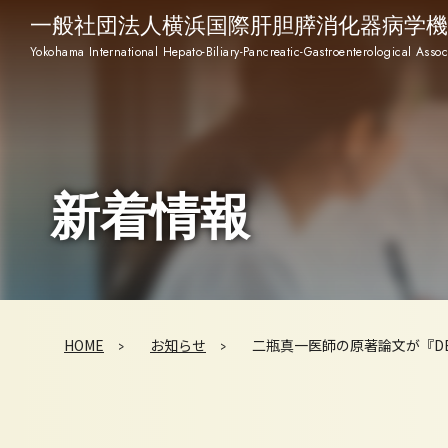
一般社団法人横浜国際肝胆膵消化器病学機
Yokohama International Hepato-Biliary-Pancreatic-Gastroenterological Assoc
新着情報
HOME
お知らせ
二瓶真一医師の原著論文が『DE