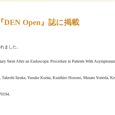
EN Open』誌に掲載
されました。
iary Stent After an Endoscopic Procedure in Patients With Asymptomat
 Takeshi Iizuka, Yusuke Kurita, Kunihiro Hosono, Masato Yoneda, K
70194.