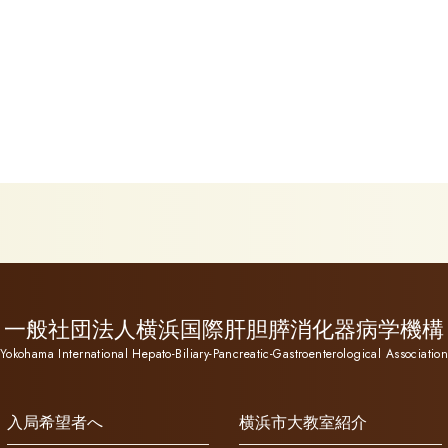
一般社団法人横浜国際肝胆膵消化器病学機構
Yokohama International Hepato-Biliary-Pancreatic-Gastroenterological Associatio
入局希望者へ
横浜市大教室紹介