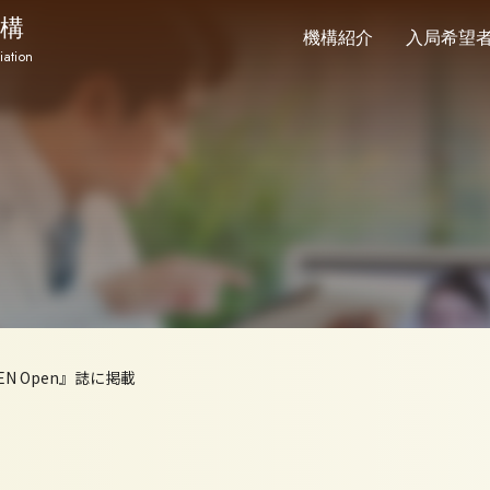
構
機構紹介
入局希望
iation
N Open』誌に掲載