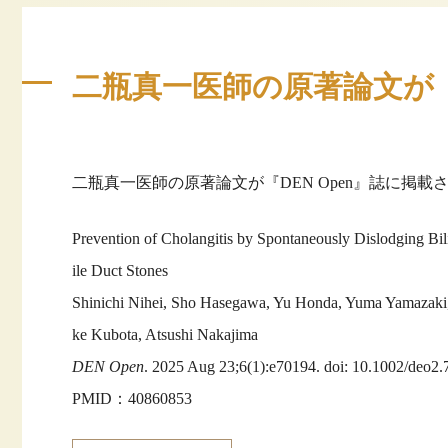
二瓶真一医師の原著論文が『D
二瓶真一医師の原著論文が『DEN Open』誌に掲載
Prevention of Cholangitis by Spontaneously Dislodging Bil
ile Duct Stones
Shinichi Nihei, Sho Hasegawa, Yu Honda, Yuma Yamazaki,
ke Kubota, Atsushi Nakajima
DEN Open
. 2025 Aug 23;6(1):e70194. doi: 10.1002/deo2.
PMID：40860853