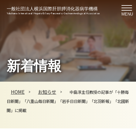
一般社団法人横浜国際肝胆膵消化器病学機構
Yokohama International Hepato-Biliary-Pancreatic-Gastroenterological Association
MENU
新着情報
HOME
お知らせ
中島淳主任教授の記事が「十勝毎
日新聞」「八重山毎日新聞」「岩手日日新聞」「北羽新報」「北國新
聞」に掲載