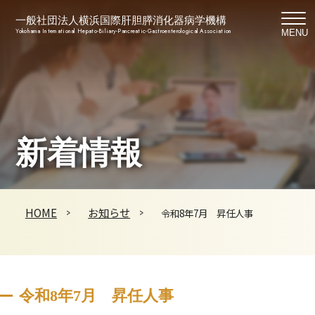
一般社団法人横浜国際肝胆膵消化器病学機構
Yokohama International Hepato-Biliary-Pancreatic-Gastroenterological Association
MENU
新着情報
HOME
お知らせ
令和8年7月 昇任人事
令和8年7月 昇任人事