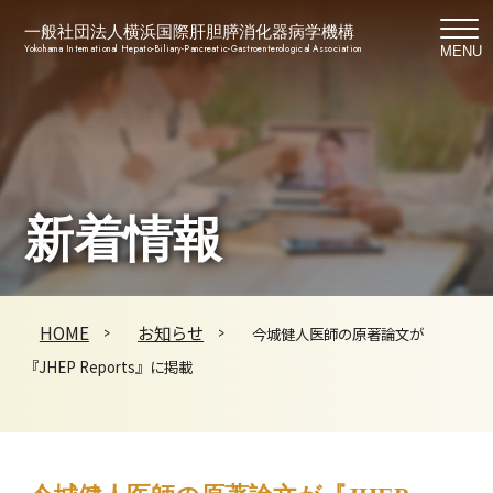
一般社団法人横浜国際肝胆膵消化器病学機構
Yokohama International Hepato-Biliary-Pancreatic-Gastroenterological Association
MENU
新着情報
HOME
お知らせ
今城健人医師の原著論文が
『JHEP Reports』に掲載