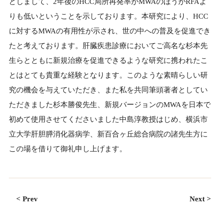
としまして、2年後のHCC局所再発率がMWAのほうがRFAよ
りも低いということを示しております。本研究により、HCC
に対するMWAの有用性が示され、世の中への普及を促進でき
たと考えております。肝臓疾患診療においてご高名な杉本先
生らとともに新規治療を促進できるような研究に携われたこ
とはとても貴重な経験となります。このような素晴らしい研
究の機会を与えていただき、また私を共同筆頭著者としてい
ただきました杉本勝俊先生、新規バージョンのMWAを日本で
初めて使用させてくださいました中島淳教授はじめ、横浜市
立大学肝胆膵消化器病学、新百合ヶ丘総合病院の諸先生方に
この場を借りて御礼申し上げます。
< Prev
Next >