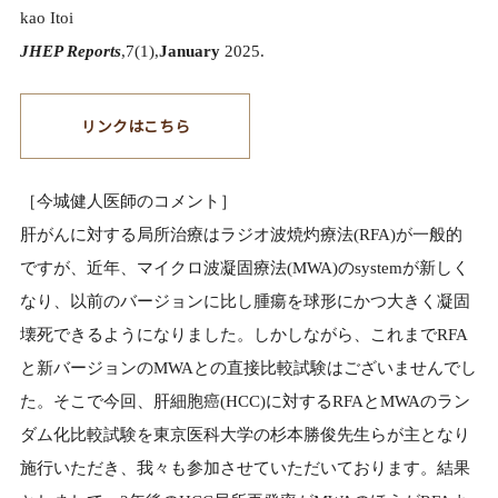
kao Itoi
JHEP Reports
,7(1),
January
2025.
リンクはこちら
［今城健人医師のコメント］
肝がんに対する局所治療はラジオ波焼灼療法(RFA)が一般的
ですが、近年、マイクロ波凝固療法(MWA)のsystemが新しく
なり、以前のバージョンに比し腫瘍を球形にかつ大きく凝固
壊死できるようになりました。しかしながら、これまでRFA
と新バージョンのMWAとの直接比較試験はございませんでし
た。そこで今回、肝細胞癌(HCC)に対するRFAとMWAのラン
ダム化比較試験を東京医科大学の杉本勝俊先生らが主となり
施行いただき、我々も参加させていただいております。結果