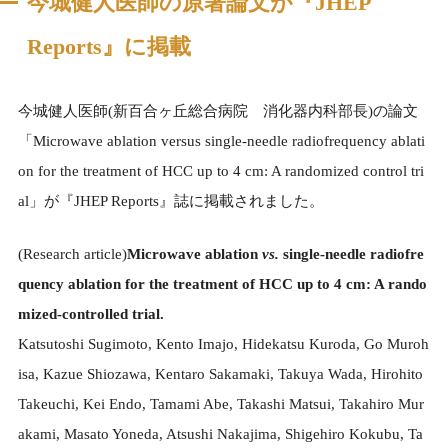
今城健人医師の原著論文が『JHEP
Reports』に掲載
今城健人医師(新百合ヶ丘総合病院 消化器内科部長)の論文
「Microwave ablation versus single-needle radiofrequency ablati
on for the treatment of HCC up to 4 cm: A randomized control tri
al」が『JHEP Reports』誌に掲載されました。
(Research article)
Microwave ablation
vs.
single-needle radiofre
quency ablation for the treatment of HCC up to 4 cm: A rando
mized-controlled trial.
Katsutoshi Sugimoto, Kento Imajo, Hidekatsu Kuroda, Go Muroh
isa, Kazue Shiozawa, Kentaro Sakamaki, Takuya Wada, Hirohito
Takeuchi, Kei Endo, Tamami Abe, Takashi Matsui, Takahiro Mur
akami, Masato Yoneda, Atsushi Nakajima, Shigehiro Kokubu, Ta