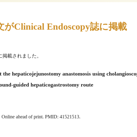
nical Endoscopy誌に掲載
py誌に掲載されました。
at the hepaticojejunostomy anastomosis using cholangiosco
asound-guided hepaticogastrostomy route
. Online ahead of print. PMID: 41521513.