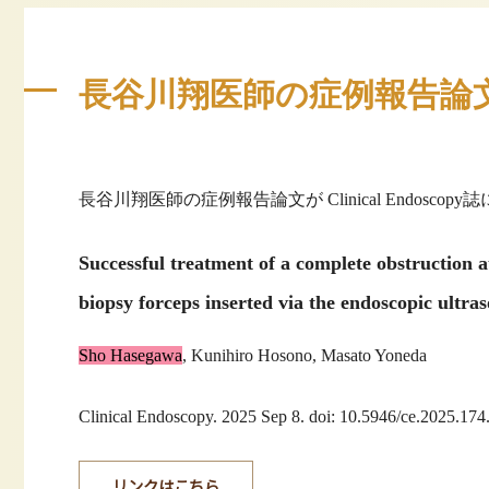
長谷川翔医師の症例報告論文がCli
長谷川翔医師の症例報告論文が Clinical Endosco
Successful treatment of a complete obstruction 
biopsy forceps inserted via the endoscopic ultr
Sho Hasegawa
, Kunihiro Hosono, Masato Yoneda
Clinical Endoscopy. 2025 Sep 8. doi: 10.5946/ce.2025.174
リンクはこちら