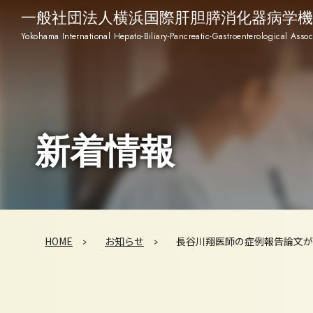
一般社団法人横浜国際肝胆膵消化器病学機
Yokohama International Hepato-Biliary-Pancreatic-Gastroenterological Assoc
新着情報
HOME
お知らせ
長谷川翔医師の症例報告論文がClin