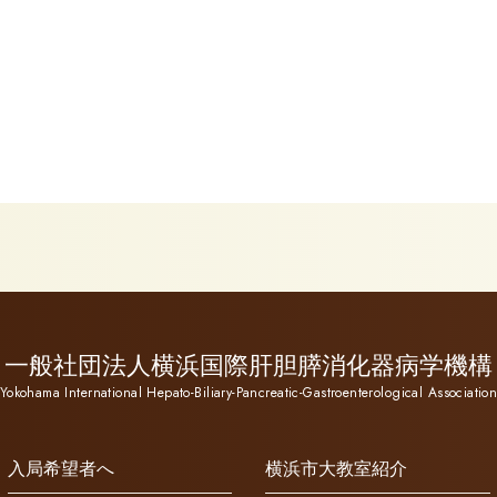
一般社団法人横浜国際肝胆膵消化器病学機構
Yokohama International Hepato-Biliary-Pancreatic-Gastroenterological Associatio
入局希望者へ
横浜市大教室紹介