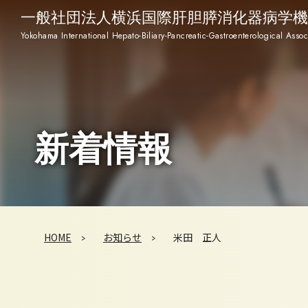
一般社団法人横浜国際肝胆膵消化器病学機
Yokohama International Hepato-Biliary-Pancreatic-Gastroenterological Assoc
新着情報
HOME
お知らせ
米田 正人