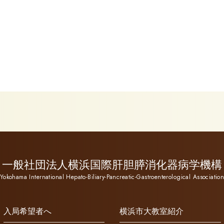
一般社団法人横浜国際肝胆膵消化器病学機構
Yokohama International Hepato-Biliary-Pancreatic-Gastroenterological Associatio
入局希望者へ
横浜市大教室紹介