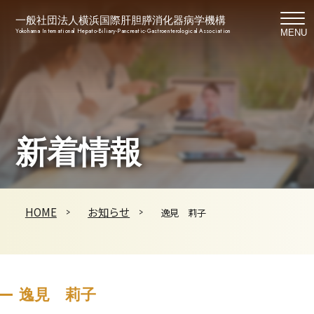
一般社団法人横浜国際肝胆膵消化器病学機構
Yokohama International Hepato-Biliary-Pancreatic-Gastroenterological Association
MENU
新着情報
HOME
お知らせ
逸見 莉子
逸見 莉子