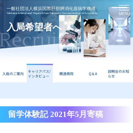
一般社団法人横浜国際肝胆膵消化器病学機構
Yokohama International Hepato-Biliary-Pancreatic-Gastroenterological Association
MENU
入局希望者へ
キャリアパス/
説明会のお知
入局のご案内
関連病院
Q＆A
インタビュー
らせ
留学体験記 2021年5月寄稿