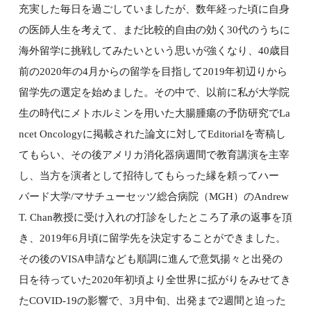
充実した毎日を過ごしていましたが、数年経った頃に自身
の医師人生を考えて、まだ比較的自由の効く30代のうちに
海外留学に挑戦してみたいという思いが強くなり、40歳目
前の2020年の4月からの留学を目指して2019年初辺りから
留学先の選定を始めました。その中で、以前に私が大学院
生の時代にメトホルミンを用いた大腸腫瘍の予防研究でLa
ncet Oncologyに掲載された論文に対してEditorialを寄稿し
てもらい、その後アメリカ消化器病週間で教育講演を主宰
し、当方を演者として招待してもらった縁を頼ってハー
バード大学/マサチューセッツ総合病院（MGH）のAndrew
T. Chan教授に受け入れの打診をしたところ了承の返事を頂
き、2019年6月頃に留学先を決定することができました。
その後のVISA申請なども順調に進んで意気揚々と出発の
日を待っていた2020年初頃より全世界に拡がりをみせてき
たCOVID-19の影響で、3月中旬、出発まで2週間と迫った