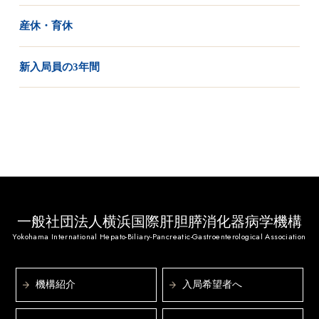
産休・育休
新入局員の3年間
一般社団法人横浜国際肝胆膵消化器病学機構
Yokohama International Hepato-Biliary-Pancreatic-Gastroenterological Association
機構紹介
入局希望者へ