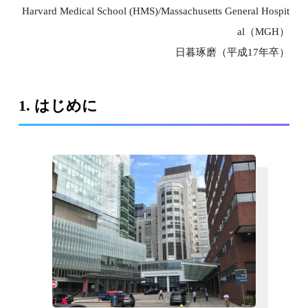
Harvard Medical School (HMS)/Massachusetts General Hospit
al（MGH）
日暮琢磨（平成17年卒）
1. はじめに