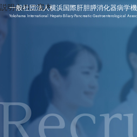
説明会のご案内
一般社団法人横浜国際肝胆膵消化器病学機
Yokohama International Hepato-Biliary-Pancreatic-Gastroenterological Assoc