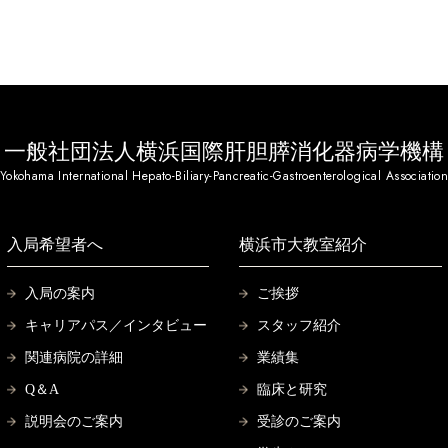
一般社団法人横浜国際肝胆膵消化器病学機構
Yokohama International Hepato-Biliary-Pancreatic-Gastroenterological Associatio
入局希望者へ
横浜市大教室紹介
入局の案内
ご挨拶
キャリアパス／インタビュー
スタッフ紹介
関連病院の詳細
業績集
Q＆A
臨床と研究
説明会のご案内
受診のご案内