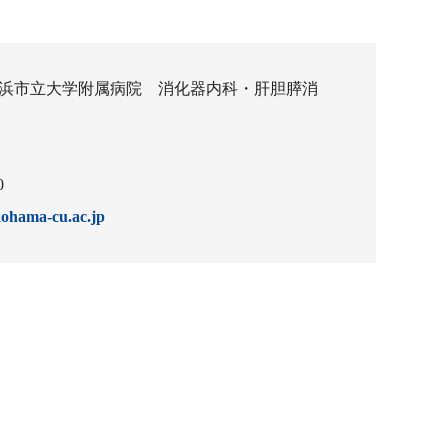
：横浜市立大学附属病院 消化器内科・肝胆膵消
0
ohama-cu.ac.jp