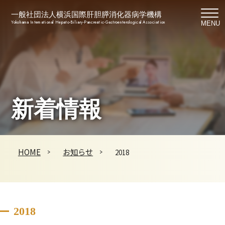
一般社団法人横浜国際肝胆膵消化器病学機構
Yokohama International Hepato-Biliary-Pancreatic-Gastroenterological Association
MENU
新着情報
HOME
お知らせ
2018
2018