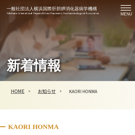
一般社団法人横浜国際肝胆膵消化器病学機構
Yokohama International Hepato-Biliary-Pancreatic-Gastroenterological Association
MENU
新着情報
HOME
お知らせ
KAORI HONMA
KAORI HONMA